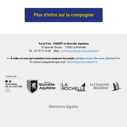
Plus d'infos sur la compagnie
Sur le Pont · CNAREP en Nouvelle-Aquitaine
67 quai de l’Encan
I
17000 La Rochelle
Tél. : 07 75 75 16 00
I
Mail :
communication@cnarsurlepont.fr
>> À celles et ceux qui souhaitent nous proposer leur projet,
quelques mots à lire avec attention
! <<
Et contact uniquement par mail :
direction@cnarsurlepont.fr
Mentions légales