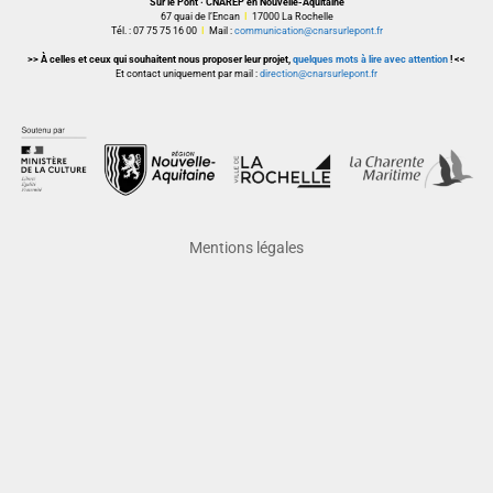
Sur le Pont · CNAREP en Nouvelle-Aquitaine
67 quai de l’Encan
I
17000 La Rochelle
Tél. : 07 75 75 16 00
I
Mail :
communication@cnarsurlepont.fr
>> À celles et ceux qui souhaitent nous proposer leur projet,
quelques mots à lire avec attention
! <<
Et contact uniquement par mail :
direction@cnarsurlepont.fr
Mentions légales