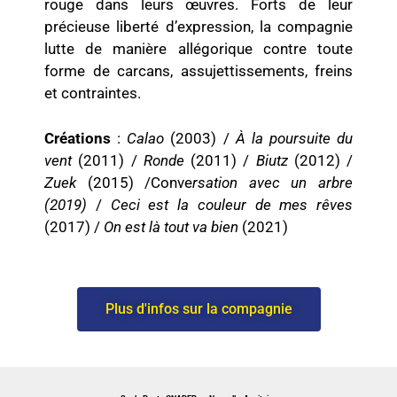
rouge dans leurs œuvres. Forts de leur
précieuse liberté d’expression, la compagnie
lutte de manière allégorique contre toute
forme de carcans, assujettissements, freins
et contraintes.
Créations
:
Calao
(2003) /
À la poursuite du
vent
(2011) /
Ronde
(2011) /
Biutz
(2012) /
Zuek
(2015) /Conve
rsation avec un arbre
(2019)
/
Ceci est la couleur de mes rêves
(2017) /
On est là tout va bien
(2021)
Plus d'infos sur la compagnie