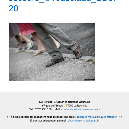
20
Sur le Pont · CNAREP en Nouvelle-Aquitaine
67 quai de l’Encan
I
17000 La Rochelle
Tél. : 07 75 75 16 00
I
Mail :
communication@cnarsurlepont.fr
>> À celles et ceux qui souhaitent nous proposer leur projet,
quelques mots à lire avec attention
! <<
Et contact uniquement par mail :
direction@cnarsurlepont.fr