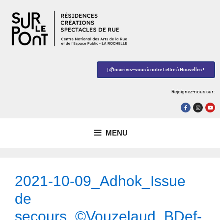
Inscrivez-vous à notre Lettre à Nouvelles !
Rejoignez-nous sur :
MENU
2021-10-09_Adhok_Issue
de
secours_©Vouzelaud_BDef-