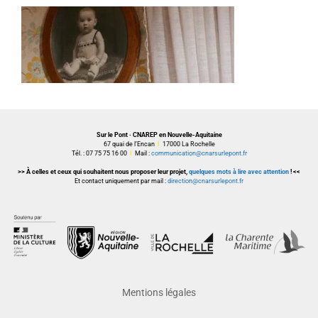
Sur le Pont · CNAREP en Nouvelle-Aquitaine
67 quai de l’Encan
I
17000 La Rochelle
Tél. : 07 75 75 16 00
I
Mail :
communication@cnarsurlepont.fr
>> À celles et ceux qui souhaitent nous proposer leur projet,
quelques mots à lire avec attention
! <<
Et contact uniquement par mail :
direction@cnarsurlepont.fr
Mentions légales