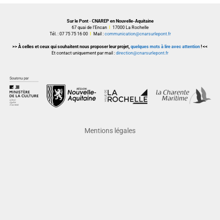
Sur le Pont · CNAREP en Nouvelle-Aquitaine
67 quai de l’Encan
I
17000 La Rochelle
Tél. : 07 75 75 16 00
I
Mail :
communication@cnarsurlepont.fr
>> À celles et ceux qui souhaitent nous proposer leur projet,
quelques mots à lire avec attention
! <<
Et contact uniquement par mail :
direction@cnarsurlepont.fr
Mentions légales