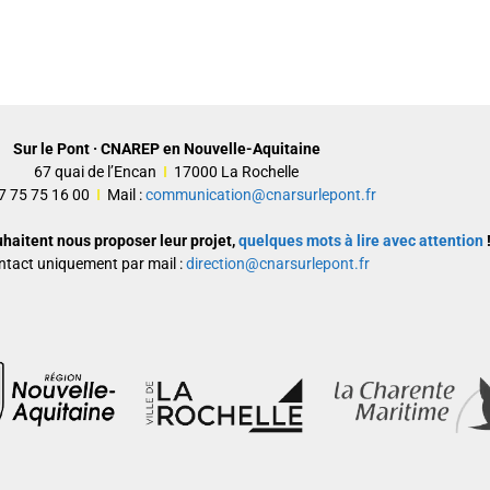
Sur le Pont · CNAREP en Nouvelle-Aquitaine
67 quai de l’Encan
I
17000 La Rochelle
 07 75 75 16 00
I
Mail :
communication@cnarsurlepont.fr
uhaitent nous proposer leur projet,
quelques mots à lire avec attention
!
ntact uniquement par mail :
direction@cnarsurlepont.fr