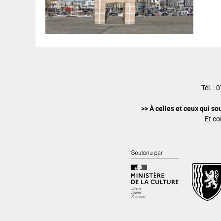
Tél. :
>> À celles et ceux qui so
Et co