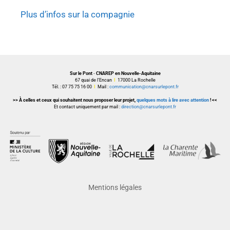
Plus d’infos sur la compagnie
Sur le Pont · CNAREP en Nouvelle-Aquitaine
67 quai de l’Encan
I
17000 La Rochelle
Tél. : 07 75 75 16 00
I
Mail :
communication@cnarsurlepont.fr
>> À celles et ceux qui souhaitent nous proposer leur projet,
quelques mots à lire avec attention
! <<
Et contact uniquement par mail :
direction@cnarsurlepont.fr
Mentions légales