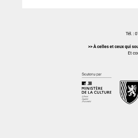
Tél. :
>> À celles et ceux qui so
Et co