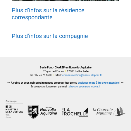
Plus d’infos sur la résidence
correspondante
Plus d’infos sur la compagnie
Sur le Pont · CNAREP en Nouvelle-Aquitaine
67 quai de l’Encan
I
17000 La Rochelle
Tél. : 07 75 75 16 00
I
Mail :
communication@cnarsurlepont.fr
>> À celles et ceux qui souhaitent nous proposer leur projet,
quelques mots à lire avec attention
! <<
Et contact uniquement par mail :
direction@cnarsurlepont.fr