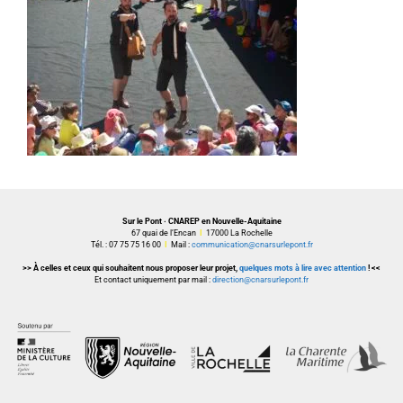
Sur le Pont · CNAREP en Nouvelle-Aquitaine
67 quai de l’Encan
I
17000 La Rochelle
Tél. : 07 75 75 16 00
I
Mail :
communication@cnarsurlepont.fr
>> À celles et ceux qui souhaitent nous proposer leur projet,
quelques mots à lire avec attention
! <<
Et contact uniquement par mail :
direction@cnarsurlepont.fr