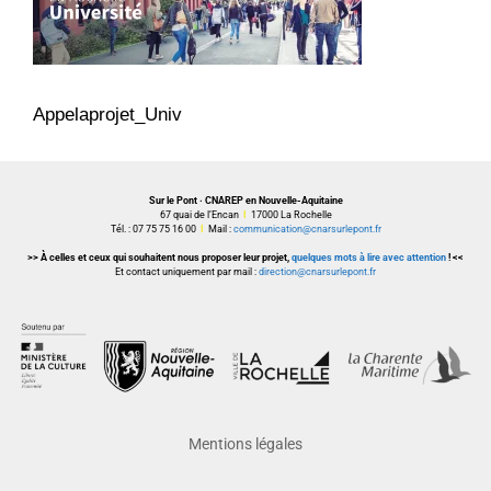
Appelaprojet_Univ
Sur le Pont · CNAREP en Nouvelle-Aquitaine
67 quai de l’Encan
I
17000 La Rochelle
Tél. : 07 75 75 16 00
I
Mail :
communication@cnarsurlepont.fr
>> À celles et ceux qui souhaitent nous proposer leur projet,
quelques mots à lire avec attention
! <<
Et contact uniquement par mail :
direction@cnarsurlepont.fr
Mentions légales