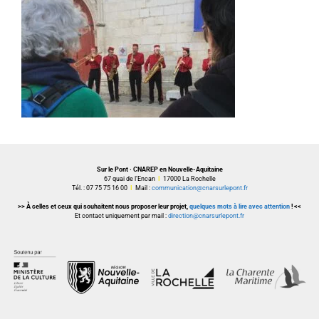
Sur le Pont · CNAREP en Nouvelle-Aquitaine
67 quai de l’Encan
I
17000 La Rochelle
Tél. : 07 75 75 16 00
I
Mail :
communication@cnarsurlepont.fr
>> À celles et ceux qui souhaitent nous proposer leur projet,
quelques mots à lire avec attention
! <<
Et contact uniquement par mail :
direction@cnarsurlepont.fr