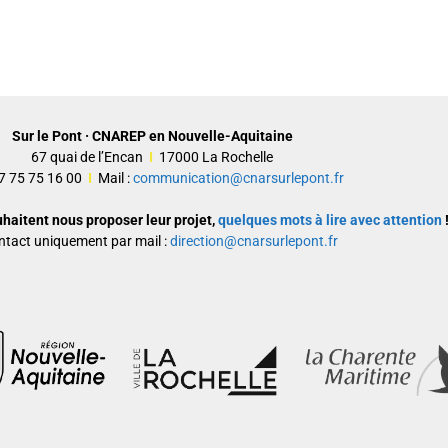
Sur le Pont · CNAREP en Nouvelle-Aquitaine
67 quai de l’Encan
I
17000 La Rochelle
 07 75 75 16 00
I
Mail :
communication@cnarsurlepont.fr
uhaitent nous proposer leur projet,
quelques mots à lire avec attention
!
ntact uniquement par mail :
direction@cnarsurlepont.fr