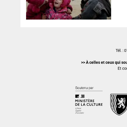
Tél. :
>> À celles et ceux qui so
Et co