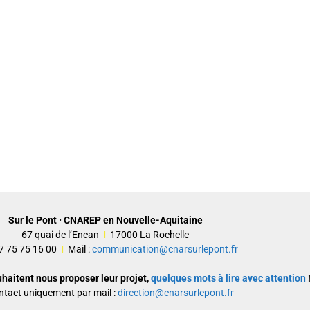
Sur le Pont · CNAREP en Nouvelle-Aquitaine
67 quai de l’Encan
I
17000 La Rochelle
 07 75 75 16 00
I
Mail :
communication@cnarsurlepont.fr
uhaitent nous proposer leur projet,
quelques mots à lire avec attention
!
ntact uniquement par mail :
direction@cnarsurlepont.fr