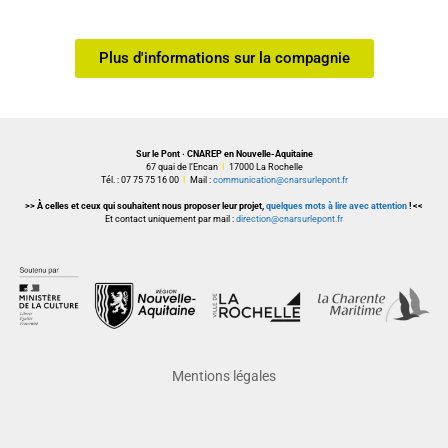
Plus d'informations sur la compagnie
Sur le Pont · CNAREP en Nouvelle-Aquitaine
67 quai de l’Encan
I
17000 La Rochelle
Tél. : 07 75 75 16 00
I
Mail :
communication@cnarsurlepont.fr
>> À celles et ceux qui souhaitent nous proposer leur projet,
quelques mots à lire avec attention
! <<
Et contact uniquement par mail :
direction@cnarsurlepont.fr
Mentions légales