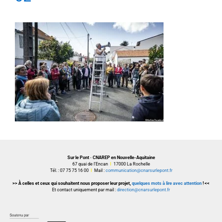
Sur le Pont · CNAREP en Nouvelle-Aquitaine
67 quai de l’Encan
I
17000 La Rochelle
Tél. : 07 75 75 16 00
I
Mail :
communication@cnarsurlepont.fr
>> À celles et ceux qui souhaitent nous proposer leur projet,
quelques mots à lire avec attention
! <<
Et contact uniquement par mail :
direction@cnarsurlepont.fr