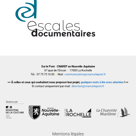
Sur le Pont · CNAREP en Nouvelle-Aquitaine
67 quai de l’Encan
I
17000 La Rochelle
Tél. : 07 75 75 16 00
I
Mail :
communication@cnarsurlepont.fr
>> À celles et ceux qui souhaitent nous proposer leur projet,
quelques mots à lire avec attention
! <<
Et contact uniquement par mail :
direction@cnarsurlepont.fr
Mentions légales