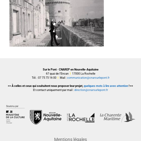
Sur le Pont · CNAREP en Nouvelle-Aquitaine
67 quai de l’Encan
I
17000 La Rochelle
Tél. : 07 75 75 16 00
I
Mail :
communication@cnarsurlepont.fr
>> À celles et ceux qui souhaitent nous proposer leur projet,
quelques mots à lire avec attention
! <<
Et contact uniquement par mail :
direction@cnarsurlepont.fr
Mentions légales