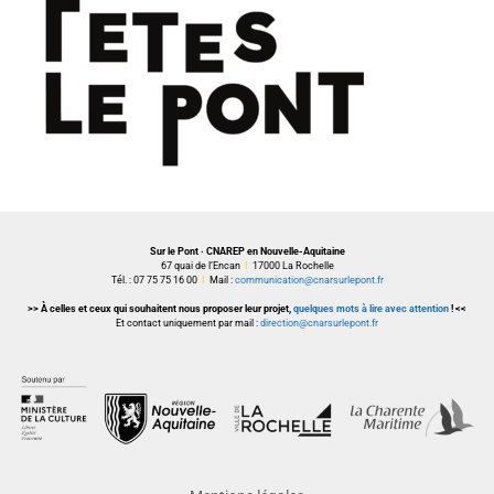
Sur le Pont · CNAREP en Nouvelle-Aquitaine
67 quai de l’Encan
I
17000 La Rochelle
Tél. : 07 75 75 16 00
I
Mail :
communication@cnarsurlepont.fr
>> À celles et ceux qui souhaitent nous proposer leur projet,
quelques mots à lire avec attention
! <<
Et contact uniquement par mail :
direction@cnarsurlepont.fr