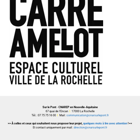
Sur le Pont · CNAREP en Nouvelle-Aquitaine
67 quai de l’Encan
I
17000 La Rochelle
Tél. : 07 75 75 16 00
I
Mail :
communication@cnarsurlepont.fr
>> À celles et ceux qui souhaitent nous proposer leur projet,
quelques mots à lire avec attention
! <<
Et contact uniquement par mail :
direction@cnarsurlepont.fr