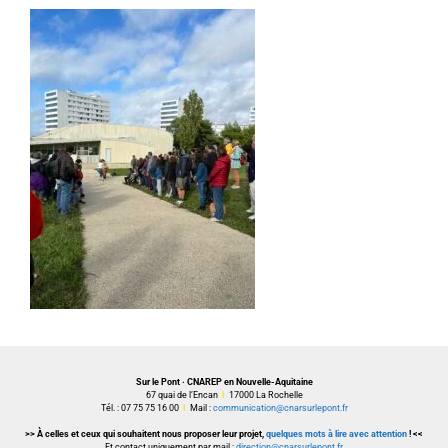
Sur le Pont · CNAREP en Nouvelle-Aquitaine
67 quai de l’Encan
I
17000 La Rochelle
Tél. : 07 75 75 16 00
I
Mail :
communication@cnarsurlepont.fr
>> À celles et ceux qui souhaitent nous proposer leur projet,
quelques mots à lire avec attention
! <<
Et contact uniquement par mail :
direction@cnarsurlepont.fr