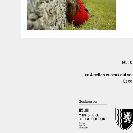
Tél. :
>> À celles et ceux qui so
Et co