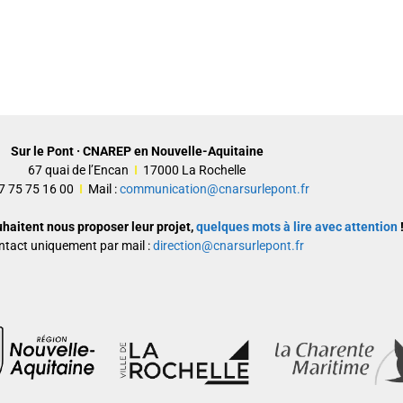
Sur le Pont · CNAREP en Nouvelle-Aquitaine
67 quai de l’Encan
I
17000 La Rochelle
 07 75 75 16 00
I
Mail :
communication@cnarsurlepont.fr
uhaitent nous proposer leur projet,
quelques mots à lire avec attention
!
ntact uniquement par mail :
direction@cnarsurlepont.fr