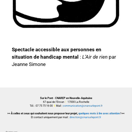
Spectacle accessible aux personnes en
situation de handicap mental
:
L’Air de rien
par
Jeanne Simone
Sur le Pont · CNAREP en Nouvelle-Aquitaine
67 quai de l’Encan
I
17000 La Rochelle
Tél. : 07 75 75 16 00
I
Mail :
communication@cnarsurlepont.fr
>> À celles et ceux qui souhaitent nous proposer leur projet,
quelques mots à lire avec attention
! <<
Et contact uniquement par mail :
direction@cnarsurlepont.fr