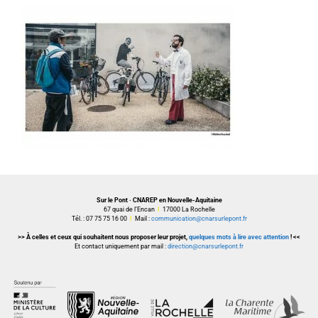
Sur le Pont · CNAREP en Nouvelle-Aquitaine
67 quai de l’Encan
I
17000 La Rochelle
Tél. : 07 75 75 16 00
I
Mail :
communication@cnarsurlepont.fr
>> À celles et ceux qui souhaitent nous proposer leur projet,
quelques mots à lire avec attention
! <<
Et contact uniquement par mail :
direction@cnarsurlepont.fr