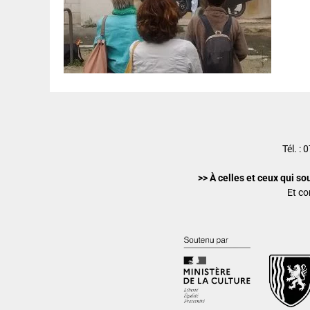
Tél. :
>> À celles et ceux qui so
Et co