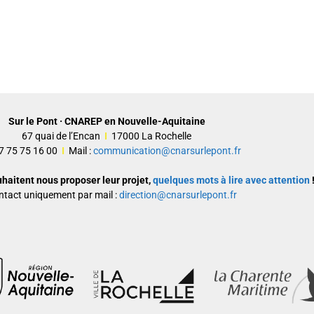
Sur le Pont · CNAREP en Nouvelle-Aquitaine
67 quai de l’Encan
I
17000 La Rochelle
 07 75 75 16 00
I
Mail :
communication@cnarsurlepont.fr
uhaitent nous proposer leur projet,
quelques mots à lire avec attention
!
ntact uniquement par mail :
direction@cnarsurlepont.fr