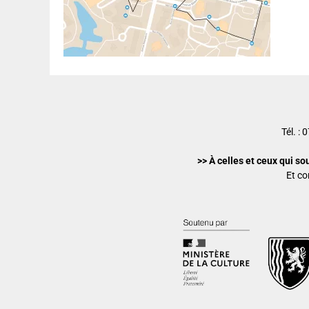
Tél. :
>> À celles et ceux qui so
Et co