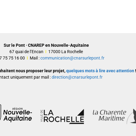
Sur le Pont · CNAREP en Nouvelle-Aquitaine
67 quai de l’Encan
I
17000 La Rochelle
 07 75 75 16 00
I
Mail :
communication@cnarsurlepont.fr
uhaitent nous proposer leur projet,
quelques mots à lire avec attention
!
ntact uniquement par mail :
direction@cnarsurlepont.fr