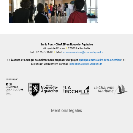
Sur le Pont · CNAREP en Nouvelle-Aquitaine
67 quai de l’Encan
I
17000 La Rochelle
Tél. : 07 75 75 16 00
I
Mail :
communication@cnarsurlepont.fr
>> À celles et ceux qui souhaitent nous proposer leur projet,
quelques mots à lire avec attention
! <<
Et contact uniquement par mail :
direction@cnarsurlepont.fr
Mentions légales